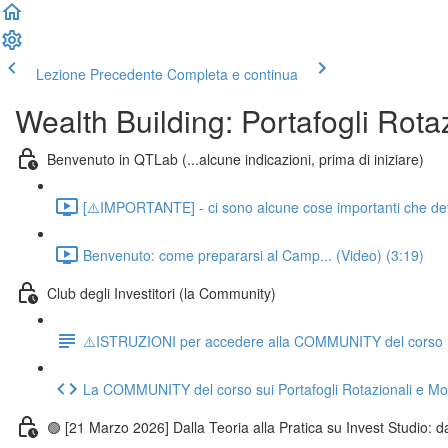
Lezione Precedente
Completa e continua
Wealth Building: Portafogli Rotaz
Benvenuto in QTLab (...alcune indicazioni, prima di iniziare)
[⚠️IMPORTANTE] - ci sono alcune cose importanti che devo d
Benvenuto: come prepararsi al Camp... (Video) (3:19)
Club degli Investitori (la Community)
⚠️ISTRUZIONI per accedere alla COMMUNITY del corso Port
La COMMUNITY del corso sui Portafogli Rotazionali e Mode
🟢 [21 Marzo 2026] Dalla Teoria alla Pratica su Invest Studio: da