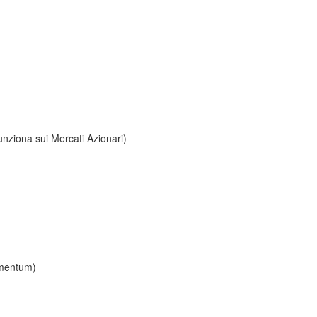
funziona sui Mercati Azionari)
Momentum)