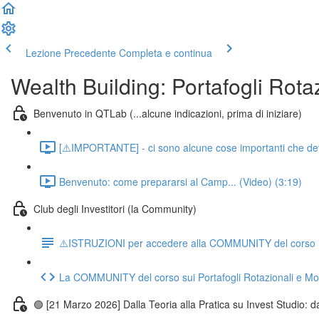
Lezione Precedente
Completa e continua
Wealth Building: Portafogli Rotaz
Benvenuto in QTLab (...alcune indicazioni, prima di iniziare)
[⚠️IMPORTANTE] - ci sono alcune cose importanti che devo d
Benvenuto: come prepararsi al Camp... (Video) (3:19)
Club degli Investitori (la Community)
⚠️ISTRUZIONI per accedere alla COMMUNITY del corso Port
La COMMUNITY del corso sui Portafogli Rotazionali e Mode
🟢 [21 Marzo 2026] Dalla Teoria alla Pratica su Invest Studio: da