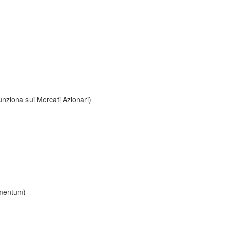
funziona sui Mercati Azionari)
Momentum)