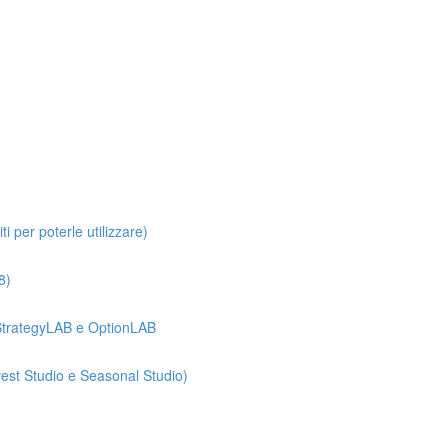
i per poterle utilizzare)
8)
e StrategyLAB e OptionLAB
vest Studio e Seasonal Studio)