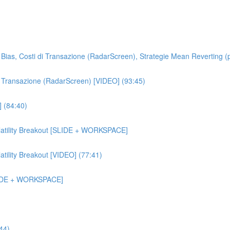
ion Bias, Costi di Transazione (RadarScreen), Strategie Mean Revertin
 di Transazione (RadarScreen) [VIDEO] (93:45)
] (84:40)
olatility Breakout [SLIDE + WORKSPACE]
atility Breakout [VIDEO] (77:41)
[SLIDE + WORKSPACE]
:44)