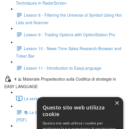
Techniques in RadarScreen
Lesson 8 - Filtering the Universe of Symbol Using Hot
Lists and Scanner
Lesson 9 - Trading Options with OptionStation Pro
Lesson 10 - News Time Sales Research Browser and
Ticker Bar
Lesson 11 - Introduction to EasyLanguage
👨‍💻 Materiale Propedeutico sulla Codifica di strategie in
EASY LANGUAGE
La serata ZERO di Easy Language (video) (58:15)
×
Questo sito web utilizza
📚 Le basi della programmazione Easy Language
cookie
(PDF)
Questo sito web utilizza i cookie per
migliorare la tua esperienza di navigazione.