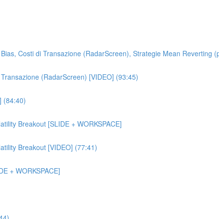
ion Bias, Costi di Transazione (RadarScreen), Strategie Mean Revertin
 di Transazione (RadarScreen) [VIDEO] (93:45)
] (84:40)
olatility Breakout [SLIDE + WORKSPACE]
atility Breakout [VIDEO] (77:41)
[SLIDE + WORKSPACE]
:44)