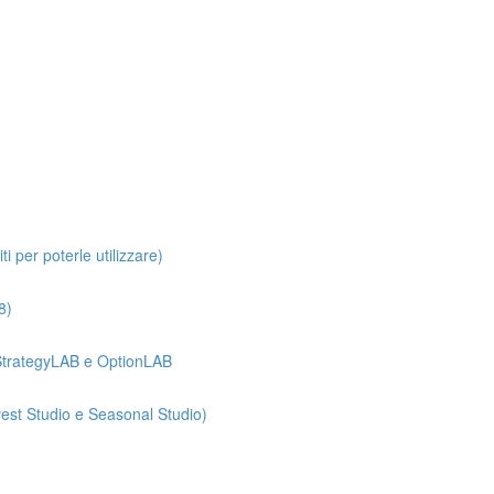
i per poterle utilizzare)
8)
e StrategyLAB e OptionLAB
vest Studio e Seasonal Studio)